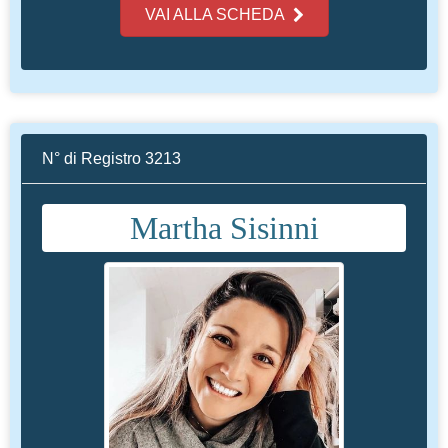
VAI ALLA SCHEDA
Nutrizionista Naturopatico
N° di Registro 3213
Online
Martha Sisinni
VAI ALLA SCHEDA